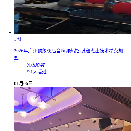
1图
2026年广州顶级夜店音响师热招-诚邀杰出技术精英加
盟
夜店招聘
231人看过
01月06日