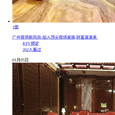
1图
广州夜场新风尚-加入顶尖夜场家族,财富滚滚来
KTV预定
262人看过
01月05日