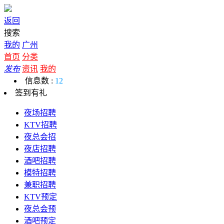
返回
搜索
我的
广州
首页
分类
发布
资讯
我的
信息数 :
12
签到有礼
夜场招聘
KTV招聘
夜总会招
夜店招聘
酒吧招聘
模特招聘
兼职招聘
KTV预定
夜总会预
酒吧预定