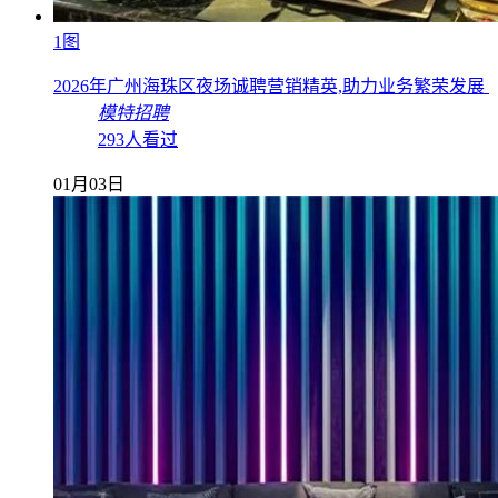
1图
2026年广州海珠区夜场诚聘营销精英,助力业务繁荣发展
模特招聘
293人看过
01月03日