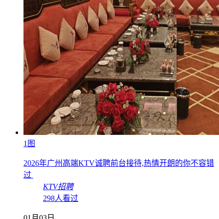
1图
2026年广州高端KTV诚聘前台接待,热情开朗的你不容错
过
KTV招聘
298人看过
01月03日