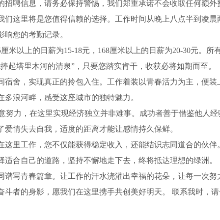
的招聘信息，请务必保持警惕，我们郑重承诺不会收取任何额外
我们这里将是您值得信赖的选择。工作时间从晚上八点半到凌晨
影响您的考勤记录。
以上的日薪为15-18元，168厘米以上的日薪为20-30元。所
能捧起塔里木河的清泉”，只要您踏实肯干，收获必将如期而至。
间宿舍，实现真正的拎包入住。工作着装以青春活力为主，便装
在多浪河畔，感受这座城市的独特魅力。
愿意努力，在这里实现经济独立并非难事。成功者善于借鉴他人经
了爱情失去自我，适度的距离才能让感情持久保鲜。
在这里工作，您不仅能获得稳定收入，还能结识志同道合的伙伴
择适合自己的道路，坚持不懈地走下去，终将抵达理想的绿洲。
同谱写青春篇章。让工作的汗水浇灌出幸福的花朵，让每一次努
奋斗者的身影，愿我们在这里携手共创美好明天。 联系我时，请