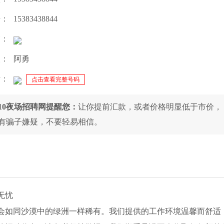
号：
15383438844
箱：
人：
阿勇
话：
点击查看完整号码
010夜场招聘网提醒您：
让你提前汇款，或者价格明显低于市价，
有骗子嫌疑，不要轻易相信。
无忧
会如同沙漠中的绿洲一样稀有。我们提供的工作环境温馨而舒适