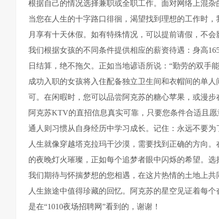
根据自己的情况选择兼职或全职工作。面对网络上混杂
当您在人生的十字路口徘徊，渴望找到理想的工作时，
月享有十天休假。如有特殊情况，可以提前请假，不会
我们根据女孩的不同条件提供相应的薪资待遇：身高165厘米
日结算，绝不拖欠。正如当地谚语所说：“勤劳的双手
成功入职的女孩将入住配备独立卫生间和衣帽间的单人
可。在闲暇时，您可以品尝阿克苏的糖心苹果，或漫步
阿克苏KTV的直招信息真实可靠，只要您条件合适且
通人则习惯从自身经历中学习成长。记住：永远不要为
人生就像穿越塔克拉玛干沙漠，需要找到正确的方向。
的夜晚灯火璀璨，正如每个追梦者眼中闪烁的希望。选
我们期待与怀揣梦想的您相遇，在这片热情的土地上共
人生旅途中值得珍藏的回忆。阿克苏的星空见证着每个
是在“1010夜场招聘网”看到的，谢谢！