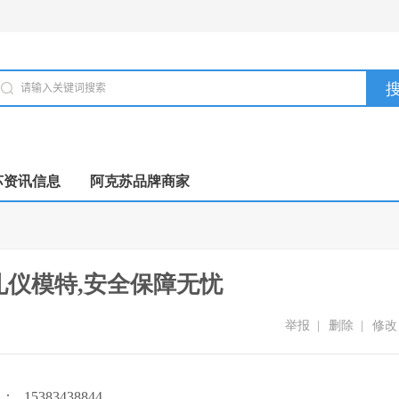
苏资讯信息
阿克苏品牌商家
礼仪模特,安全保障无忧
举报
|
删除
|
修改
Q：
15383438844