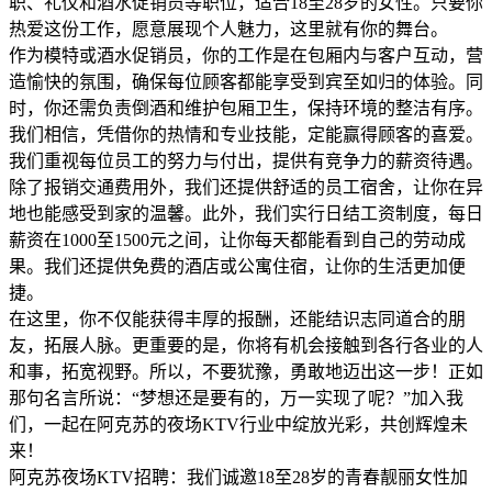
职、礼仪和酒水促销员等职位，适合18至28岁的女性。只要你
热爱这份工作，愿意展现个人魅力，这里就有你的舞台。
作为模特或酒水促销员，你的工作是在包厢内与客户互动，营
造愉快的氛围，确保每位顾客都能享受到宾至如归的体验。同
时，你还需负责倒酒和维护包厢卫生，保持环境的整洁有序。
我们相信，凭借你的热情和专业技能，定能赢得顾客的喜爱。
我们重视每位员工的努力与付出，提供有竞争力的薪资待遇。
除了报销交通费用外，我们还提供舒适的员工宿舍，让你在异
地也能感受到家的温馨。此外，我们实行日结工资制度，每日
薪资在1000至1500元之间，让你每天都能看到自己的劳动成
果。我们还提供免费的酒店或公寓住宿，让你的生活更加便
捷。
在这里，你不仅能获得丰厚的报酬，还能结识志同道合的朋
友，拓展人脉。更重要的是，你将有机会接触到各行各业的人
和事，拓宽视野。所以，不要犹豫，勇敢地迈出这一步！正如
那句名言所说：“梦想还是要有的，万一实现了呢？”加入我
们，一起在阿克苏的夜场KTV行业中绽放光彩，共创辉煌未
来！
阿克苏夜场KTV招聘：我们诚邀18至28岁的青春靓丽女性加