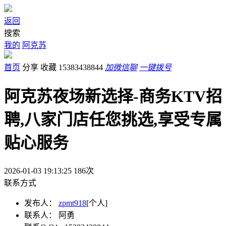
返回
搜索
我的
阿克苏
首页
分享
收藏
15383438844
加微信聊
一键拨号
阿克苏夜场新选择-商务KTV招
聘,八家门店任您挑选,享受专属
贴心服务
2026-01-03 19:13:25
186
次
联系方式
发布人：
zpmt918
[个人]
联系人：
阿勇