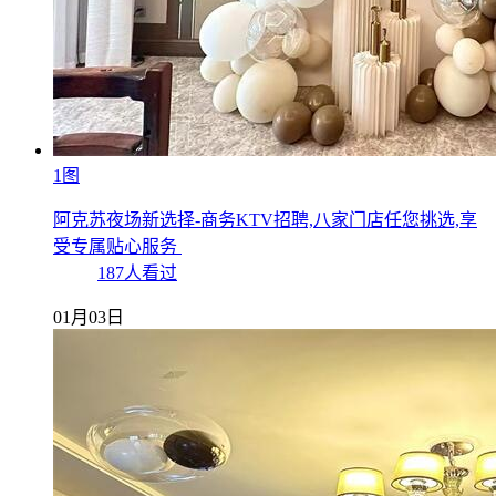
1图
阿克苏夜场新选择-商务KTV招聘,八家门店任您挑选,享
受专属贴心服务
187人看过
01月03日