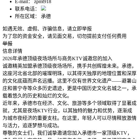
E-mail：
zpmt918
联系电话：
所在区域：
承德
如遇无效、虚假、诈骗信息，请立即举报
为了您的资金安全，请见面交易，切勿提前支付任何费用
举报
信息详情
2026年承德顶级夜场场所与商务KTV诚邀您的加入
诚邀精英加盟承德顶级夜场场所，携手共创辉煌未来。承德，
这座河北省北部的璀璨明珠，以其得天独厚的地理位置和深厚
的文化底蕴而声名远播。这里不仅有世界文化遗产——避暑山
庄和普宁寺等众多历史遗迹，更是中国历史文化名城之一，承
载着悠久的历史和灿烂的文化。
近年来，承德市在经济、文化、旅游等多个领域取得了显著成
就，尤其是夜场KTV行业，以其独特的魅力和优势，逐渐成
为城市夜经济的重要支柱。在这里，年轻人可以尽情释放激情
与活力，追逐梦想与成功。
尊敬的女士们，我们诚挚邀请您加入承德市一家顶级KTV，