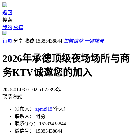
返回
搜索
我的
承德
首页
分享
收藏
15383438844
加微信聊
一键拨号
2026年承德顶级夜场场所与商
务KTV诚邀您的加入
2026-01-03 01:02:51
22398
次
联系方式
发布人：
zpmt918
[个人]
联系人：
阿勇
联系Q Q：
15383438844
微信号：
15383438844