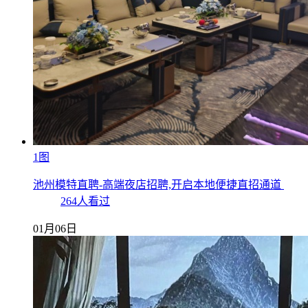
1图
池州模特直聘-高端夜店招聘,开启本地便捷直招通道
264人看过
01月06日