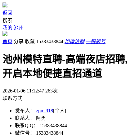
返回
搜索
我的
池州
首页
分享
收藏
15383438844
加微信聊
一键拨号
池州模特直聘-高端夜店招聘,
开启本地便捷直招通道
2026-01-06 11:12:47
263
次
联系方式
发布人：
zpmt918
[个人]
联系人：
阿勇
联系Q Q：
15383438844
微信号：
15383438844