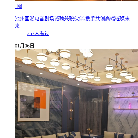
1图
池州国潮电音剧场诚聘兼职伙伴-携手共创高端璀璨未
来
257人看过
01月06日