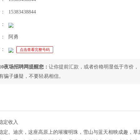
号：
15383438844
箱：
人：
阿勇
话：
点击查看完整号码
010夜场招聘网提醒您：
让你提前汇款，或者价格明显低于市价，
有骗子嫌疑，不要轻易相信。
稳定收入
稳定。迪庆，这座高原上的璀璨明珠，雪山与蓝天相映成趣，草