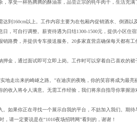
余，享受一杯热腾腾的酥油茶，品尝正宗的牦牛肉干，生活充满
需达到160cm以上。工作内容主要为在包厢内促销酒水、倒酒以
，可自行调整。薪资待遇为日结1300-1500元，提供小区住宿，
报销路费，并提供专车接送服务。20多家直营店确保每天都有工
缴纳押金，通过面试即可立即上岗。工作时可以穿着自己喜欢的裙
踏实地走出来的崎岖之路。”在迪庆的夜晚，你的笑容将成为最亮
你的收入将令人满意。无需工作经验，我们将亲自指导你掌握游
入。如果你正在寻找一个展示自我的平台，不妨加入我们。期待
，请一定要说是在“1010夜场招聘网”看到的，谢谢！