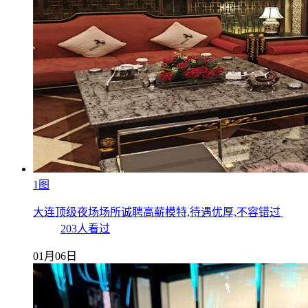
1图
大连顶级夜场场所诚聘高薪模特,待遇优厚,不容错过
203人看过
01月06日