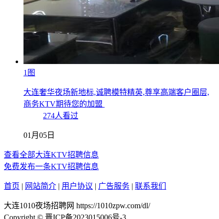
1图
大连奢华夜场新地标,诚聘模特精英,尊享高端客户圈层,
商务KTV期待您的加盟
274人看过
01月05日
查看全部大连KTV招聘信息
免费发布一条KTV招聘信息
首页
|
网站简介
|
用户协议
|
广告服务
|
联系我们
大连1010夜场招聘网 https://1010zpw.com/dl/
Copyright © 晋ICP备2023015006号-3