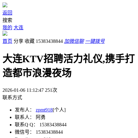
返回
搜索
我的
大连
首页
分享
收藏
15383438844
加微信聊
一键拨号
大连KTV招聘活力礼仪,携手打
造都市浪漫夜场
2026-01-06 11:12:47
251
次
联系方式
发布人：
zpmt918
[个人]
联系人：
阿勇
联系Q Q：
15383438844
微信号：
15383438844