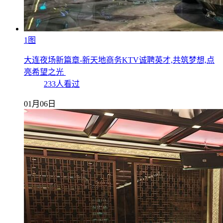
1图
大连夜场新篇章-新天地商务KTV诚聘英才,共筑梦想,点
亮希望之光
233人看过
01月06日