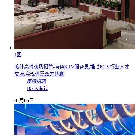
1图
喀什高端夜场招聘-商务KTV服务员,推动KTV行业人才
交流,实现供需双方共赢
模特招聘
198人看过
01月05日