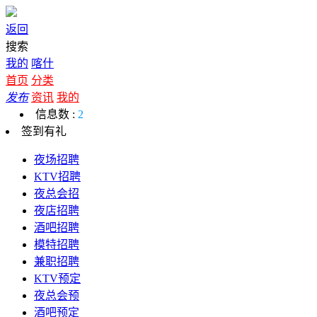
返回
搜索
我的
喀什
首页
分类
发布
资讯
我的
信息数 :
2
签到有礼
夜场招聘
KTV招聘
夜总会招
夜店招聘
酒吧招聘
模特招聘
兼职招聘
KTV预定
夜总会预
酒吧预定