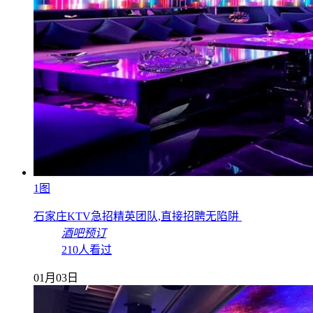
1图
石家庄KTV急招精英团队,直接招聘无陷阱
酒吧预订
210人看过
01月03日