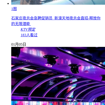
1图
石家庄夜总会急聘促销员_新濠天地夜总会直招-释放你
的无限潜能
KTV预定
183人看过
01月05日