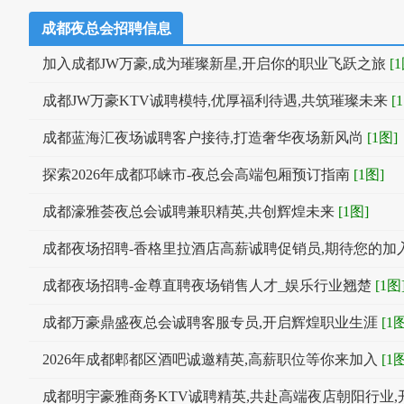
成都夜总会招聘信息
加入成都JW万豪,成为璀璨新星,开启你的职业飞跃之旅
[
成都JW万豪KTV诚聘模特,优厚福利待遇,共筑璀璨未来
[
成都蓝海汇夜场诚聘客户接待,打造奢华夜场新风尚
[1图]
探索2026年成都邛崃市-夜总会高端包厢预订指南
[1图]
成都濠雅荟夜总会诚聘兼职精英,共创辉煌未来
[1图]
成都夜场招聘-香格里拉酒店高薪诚聘促销员,期待您的加
成都夜场招聘-金尊直聘夜场销售人才_娱乐行业翘楚
[1图
成都万豪鼎盛夜总会诚聘客服专员,开启辉煌职业生涯
[1
2026年成都郫都区酒吧诚邀精英,高薪职位等你来加入
[1
成都明宇豪雅商务KTV诚聘精英,共赴高端夜店朝阳行业,