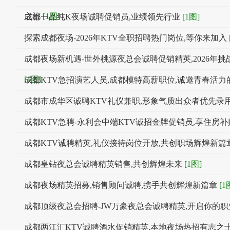
之旅
[1图]
成都一品纯K夜场诚聘促销员,业绩领先行业
[1图]
探索成都夜场-2026年KTV全职招聘热门岗位,等你来加入
成都夜场新机遇-世外桃源夜总会诚聘促销精英,2026年
[1图]
成都KTV急招演艺人员,成都模特高薪职位,诚邀青春活力
成都市成华区诚聘KTV礼仪兼职,形象气质出众者优先录
成都KTV急聘-永利会中端KTV诚招金牌促销员,享住房补
成都KTV诚聘精英,礼仪接待岗位开放,共创职场辉煌新篇
成都皇钻夜总会诚聘精英销售,共创辉煌未来
[1图]
成都夜场精英招募,销售顾问诚聘,携手共创辉煌新篇章
[1
成都顶级夜总会招聘-JW万豪夜总会诚聘精英,开启你的
成都两江汇KTV诚聘酒水促销精英,本地夜场热招有志之