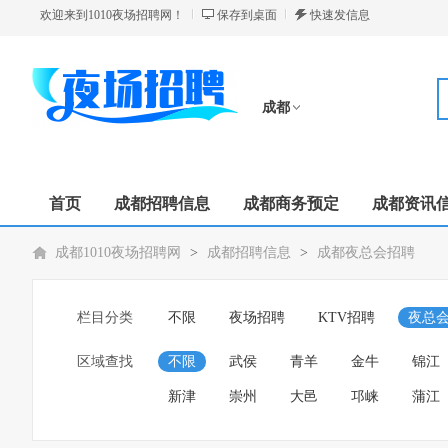
欢迎来到1010夜场招聘网！
保存到桌面
快速发信息
成都
切换分站
首页
成都招聘信息
成都商务预定
成都资讯
成都1010夜场招聘网
>
成都招聘信息
>
成都夜总会招聘
栏目分类
不限
夜场招聘
KTV招聘
夜总
区域查找
不限
武侯
青羊
金牛
锦江
新津
崇州
大邑
邛崃
蒲江