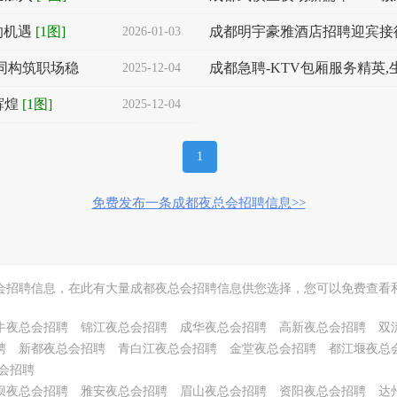
的机遇
[1图]
成都明宇豪雅酒店招聘迎宾接
2026-01-03
同构筑职场稳
成都急聘-KTV包厢服务精英,
2025-12-04
辉煌
[1图]
2025-12-04
1
免费发布一条成都夜总会招聘信息>>
会招聘信息，在此有大量成都夜总会招聘信息供您选择，您可以免费查看
牛夜总会招聘
锦江夜总会招聘
成华夜总会招聘
高新夜总会招聘
双
聘
新都夜总会招聘
青白江夜总会招聘
金堂夜总会招聘
都江堰夜总
会招聘
坝夜总会招聘
雅安夜总会招聘
眉山夜总会招聘
资阳夜总会招聘
达