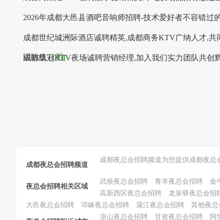
2026年成都大邑县酒吧音响师招聘-技术爱好者不容错过
成都世纪城洲际酒店诚聘精英,成都商务KTV广纳人才,共
固防线
[1图]
成都皇冠KTV夜场诚聘营销经理,加入我们实力团队共创
成都夜总会招聘频道为您提供成都夜总
成都夜总会招聘频道
武侯夜总会招聘
青羊夜总会招聘
金
夜总会招聘相关区域
高新西区夜总会招聘
龙泉驿夜总会招
大邑夜总会招聘
邛崃夜总会招聘
蒲江夜总会招聘
其他夜总
凉山夜总会招聘
甘孜夜总会招聘
阿