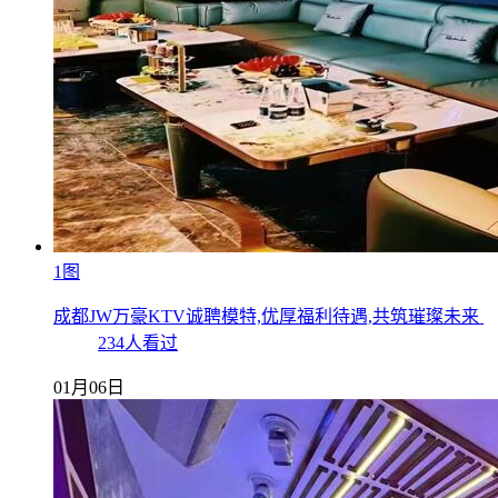
1图
成都JW万豪KTV诚聘模特,优厚福利待遇,共筑璀璨未来
234人看过
01月06日