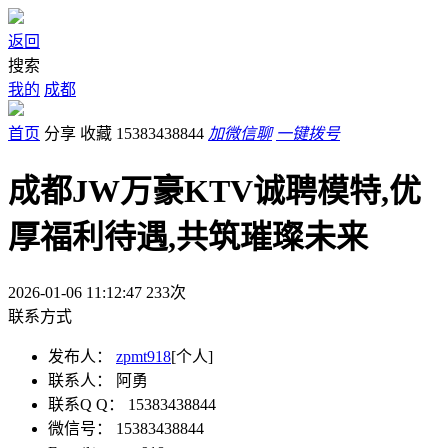
返回
搜索
我的
成都
首页
分享
收藏
15383438844
加微信聊
一键拨号
成都JW万豪KTV诚聘模特,优
厚福利待遇,共筑璀璨未来
2026-01-06 11:12:47
233
次
联系方式
发布人：
zpmt918
[个人]
联系人：
阿勇
联系Q Q：
15383438844
微信号：
15383438844