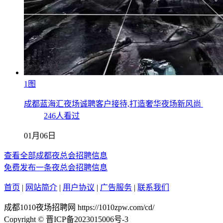
1图
成都蓝海汇夜场诚聘客户接待,打造奢华夜场新风尚
246人看过
01月06日
查看全部成都夜总会招聘信息
免费发布一条夜总会招聘信息
首页
|
网站简介
|
用户协议
|
广告服务
|
联系我们
成都1010夜场招聘网 https://1010zpw.com/cd/
Copyright © 晋ICP备2023015006号-3