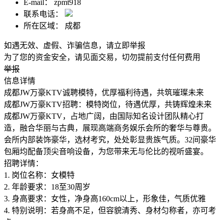
E-mail：
zpmt918
联系电话：
所在区域：
成都
如遇无效、虚假、诈骗信息，请立即举报
为了您的资金安全，请见面交易，切勿提前支付任何费用
举报
信息详情
成都JW万豪KTV诚聘模特，优厚福利待遇，共筑璀璨未来
成都JW万豪KTV招聘：模特岗位，待遇优厚，共铸辉煌未来
成都JW万豪KTV，占地广阔，由国际知名设计团队精心打
造，融合华丽与古典，展现高端商务娱乐会所的奢华与尊贵。
会所内部装饰豪华，选材考究，处处彰显贵族气质。32间豪华
包厢均配备顶尖音响设备，为您带来无与伦比的视听盛宴。
招聘详情：
1. 岗位名称：女模特
2. 年龄要求：18至30周岁
3. 身高要求：女性，净身高160cm以上，形象佳，气质优雅
4. 特别说明：若身高不足，但容貌清秀、身材匀称者，亦可考