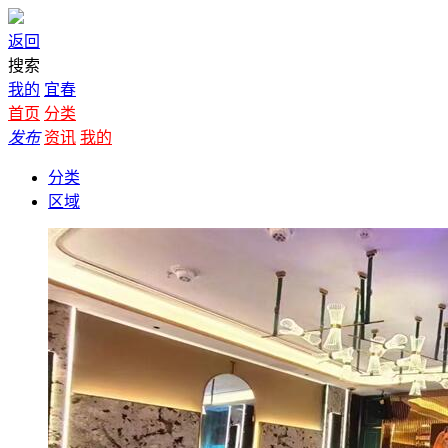
返回
搜索
我的
宜春
首页
分类
发布
资讯
我的
分类
区域